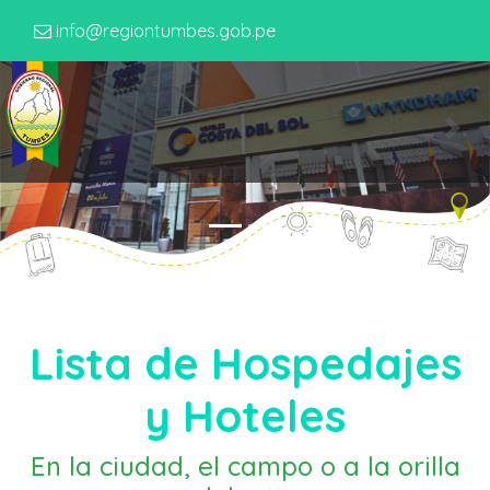
info@regiontumbes.gob.pe
Previous
Next
Lista de Hospedajes
y Hoteles
En la ciudad, el campo o a la orilla